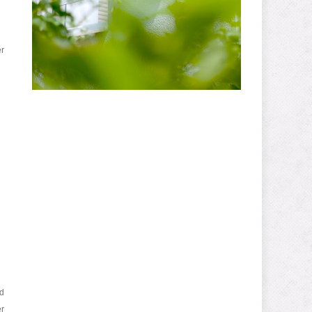
r
nd
er