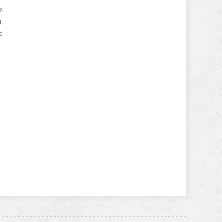
om
g,
nd